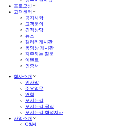
프로모션
고객센터
공지사항
고객문의
견적상담
뉴스
갤러리게시판
동영상 게시판
자주하는 질문
이벤트
인증서
회사소개
인사말
주요업무
연혁
오시는길
오시는길-공장
오시는길-화성지사
사업소개
O&M