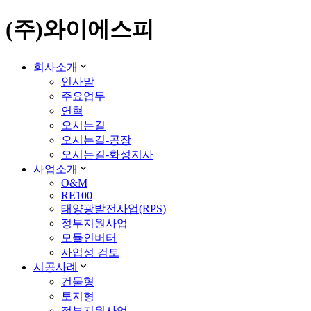
(주)와이에스피
회사소개
인사말
주요업무
연혁
오시는길
오시는길-공장
오시는길-화성지사
사업소개
O&M
RE100
태양광발전사업(RPS)
정부지원사업
모듈인버터
사업성 검토
시공사례
건물형
토지형
정부지원사업