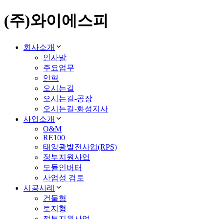
(주)와이에스피
회사소개
인사말
주요업무
연혁
오시는길
오시는길-공장
오시는길-화성지사
사업소개
O&M
RE100
태양광발전사업(RPS)
정부지원사업
모듈인버터
사업성 검토
시공사례
건물형
토지형
정부지원사업