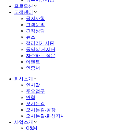
프로모션
고객센터
공지사항
고객문의
견적상담
뉴스
갤러리게시판
동영상 게시판
자주하는 질문
이벤트
인증서
회사소개
인사말
주요업무
연혁
오시는길
오시는길-공장
오시는길-화성지사
사업소개
O&M