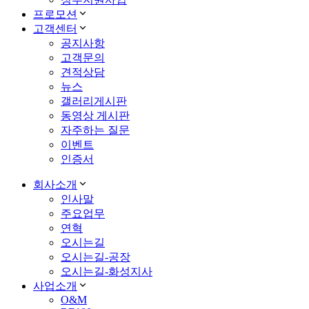
프로모션
고객센터
공지사항
고객문의
견적상담
뉴스
갤러리게시판
동영상 게시판
자주하는 질문
이벤트
인증서
회사소개
인사말
주요업무
연혁
오시는길
오시는길-공장
오시는길-화성지사
사업소개
O&M