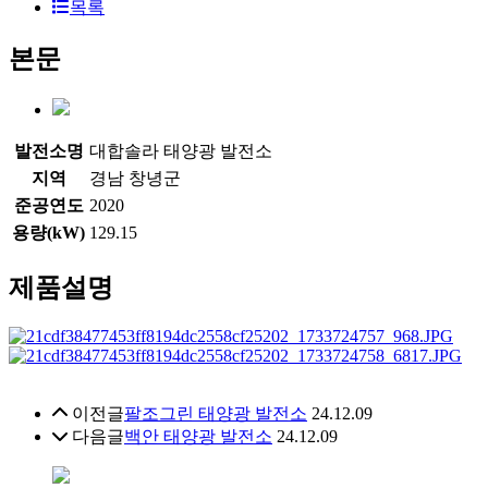
목록
본문
발전소명
대합솔라 태양광 발전소
지역
경남 창녕군
준공연도
2020
용량(kW)
129.15
제품설명
이전글
팔조그린 태양광 발전소
24.12.09
다음글
백안 태양광 발전소
24.12.09