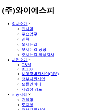
(주)와이에스피
회사소개
인사말
주요업무
연혁
오시는길
오시는길-공장
오시는길-화성지사
사업소개
O&M
RE100
태양광발전사업(RPS)
정부지원사업
모듈인버터
사업성 검토
시공사례
건물형
토지형
정부지원사업