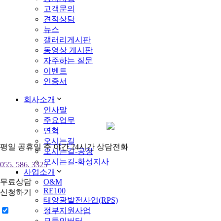
고객문의
견적상담
뉴스
갤러리게시판
동영상 게시판
자주하는 질문
이벤트
인증서
회사소개
인사말
주요업무
연혁
오시는길
평일 공휴일 주 야간 24시간 상담전화
오시는길-공장
오시는길-화성지사
055. 586. 3325
사업소개
무료상담
O&M
RE100
신청하기
태양광발전사업(RPS)
정부지원사업
모듈인버터