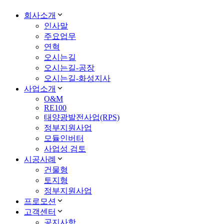
회사소개
인사말
주요업무
연혁
오시는길
오시는길-공장
오시는길-화성지사
사업소개
O&M
RE100
태양광발전사업(RPS)
정부지원사업
모듈인버터
사업성 검토
시공사례
건물형
토지형
정부지원사업
프로모션
고객센터
공지사항