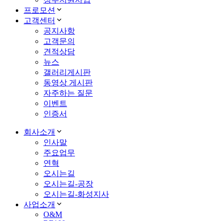
프로모션
고객센터
공지사항
고객문의
견적상담
뉴스
갤러리게시판
동영상 게시판
자주하는 질문
이벤트
인증서
회사소개
인사말
주요업무
연혁
오시는길
오시는길-공장
오시는길-화성지사
사업소개
O&M