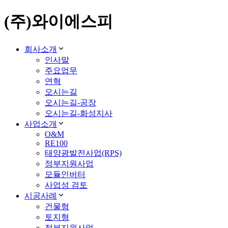
(주)와이에스피
회사소개
인사말
주요업무
연혁
오시는길
오시는길-공장
오시는길-화성지사
사업소개
O&M
RE100
태양광발전사업(RPS)
정부지원사업
모듈인버터
사업성 검토
시공사례
건물형
토지형
정부지원사업