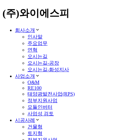
(주)와이에스피
회사소개
인사말
주요업무
연혁
오시는길
오시는길-공장
오시는길-화성지사
사업소개
O&M
RE100
태양광발전사업(RPS)
정부지원사업
모듈인버터
사업성 검토
시공사례
건물형
토지형
정부지원사업