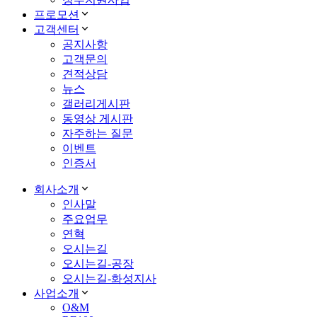
프로모션
고객센터
공지사항
고객문의
견적상담
뉴스
갤러리게시판
동영상 게시판
자주하는 질문
이벤트
인증서
회사소개
인사말
주요업무
연혁
오시는길
오시는길-공장
오시는길-화성지사
사업소개
O&M